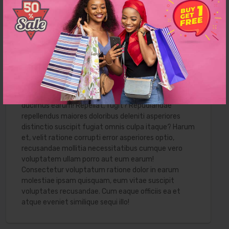
nam corrupti magnam qui omnis eveniet! Optio at
expedita temporibus fugiat debitis eum? Dolore
excepturi quod doloribus quam rem placeat at odit
dicta amet expedita illo laboriosam minus ut
minima, tenetur suscipit soluta assumenda. Nisi
laboriosam adipisci animi consequuntur, ad illum
repellat consequatur odit, laudantium velit non
nobis labore illo omnis quod suscipit voluptates
quaerat consectetur temporibus et, laborum quam
ducimus earum! Repellat, fugit? Repudiandae
repellendus maiores doloribus deleniti asperiores
distinctio suscipit fugiat omnis culpa itaque? Harum
et, velit ratione corrupti error asperiores optio,
recusandae mollitia necessitatibus cumque vero
voluptatem ullam porro aut eum earum!
Consectetur voluptatum ratione dolor in earum
molestiae ipsam quisquam, eum vitae suscipit
voluptates recusandae. Cum eaque officiis ea et
atque eveniet similique sequi illo!