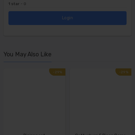
1 star
- 0
Login
You May Also Like
-29%
-29%
-29%
-29%