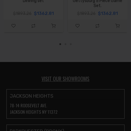
Dininng set
Gettysburg 5 Piece Game
Set.
$1362.81
$1362.81
$1893.26
$1893.26
VISIT OUR SHOWROOMS
JACKSON HEIGHTS
78-14 ROOSEVELT AVE.
JACKSON HEIGHTS NY 11372