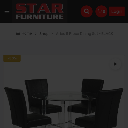
Login
0
Home
Shop
Aries 5 Piece Dining Set - BLACK
Best
-50%