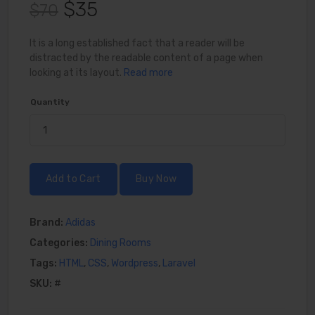
$35
$70
It is a long established fact that a reader will be
distracted by the readable content of a page when
looking at its layout.
Read more
Quantity
Add to Cart
Buy Now
Brand:
Adidas
Categories:
Dining Rooms
Tags:
HTML
,
CSS
,
Wordpress
,
Laravel
SKU:
#