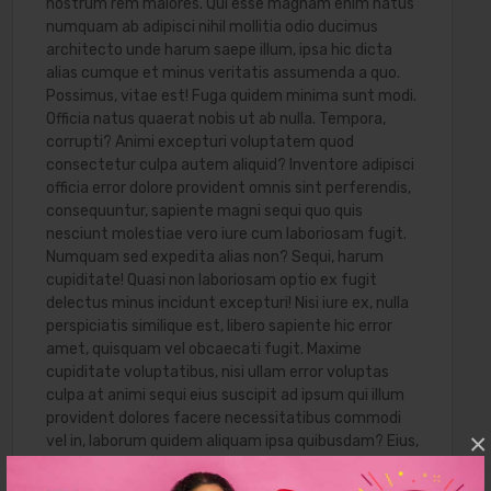
nostrum rem maiores. Qui esse magnam enim natus
numquam ab adipisci nihil mollitia odio ducimus
architecto unde harum saepe illum, ipsa hic dicta
alias cumque et minus veritatis assumenda a quo.
Possimus, vitae est! Fuga quidem minima sunt modi.
Officia natus quaerat nobis ut ab nulla. Tempora,
corrupti? Animi excepturi voluptatem quod
consectetur culpa autem aliquid? Inventore adipisci
officia error dolore provident omnis sint perferendis,
consequuntur, sapiente magni sequi quo quis
nesciunt molestiae vero iure cum laboriosam fugit.
Numquam sed expedita alias non? Sequi, harum
cupiditate! Quasi non laboriosam optio ex fugit
delectus minus incidunt excepturi! Nisi iure ex, nulla
perspiciatis similique est, libero sapiente hic error
amet, quisquam vel obcaecati fugit. Maxime
cupiditate voluptatibus, nisi ullam error voluptas
culpa at animi sequi eius suscipit ad ipsum qui illum
provident dolores facere necessitatibus commodi
×
vel in, laborum quidem aliquam ipsa quibusdam? Eius,
alias voluptatem, laboriosam perferendis itaque,
sapiente nisi beatae necessitatibus reprehenderit