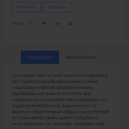
Wishlist
Compare
Share:
Descriptions
Specifications
Lorem ipsum dolor sit amet consectetur adipisicing
elit. Cupiditate quae illo soluta sapiente minus
voluptatibus molestias voluptates maiores
repudiandae, velit quaerat error! Dolor alias
voluptates rerum vitae illum officiis laboriosam, eos
fugiat necessitatibus iste quasi vero porro at
asperiores atque numquam adipisci esse perferendis
hic dolore dolores facere quidem? Voluptatum,
nemo voluptates. Qui, animi odit voluptatem velit