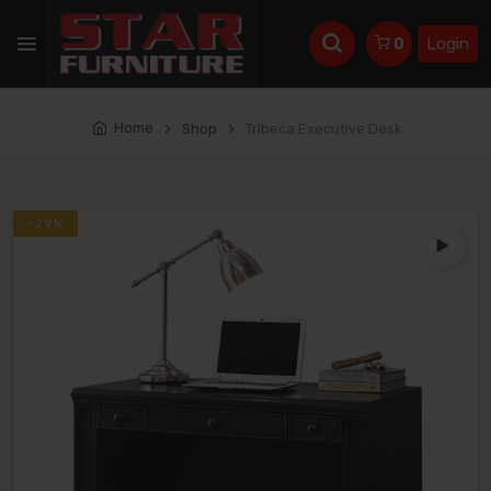
Login
0
Home
Shop
Tribeca Executive Desk
New
-29%