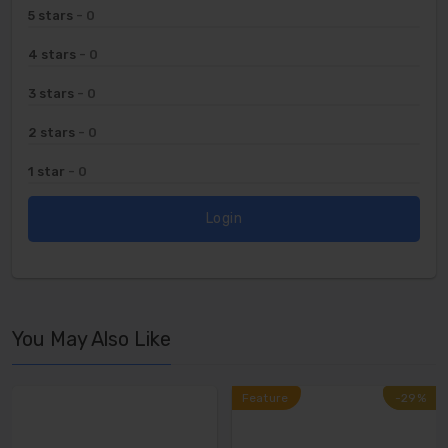
5 stars
- 0
4 stars
- 0
3 stars
- 0
2 stars
- 0
1 star
- 0
Login
You May Also Like
Feature
-29%
-29%