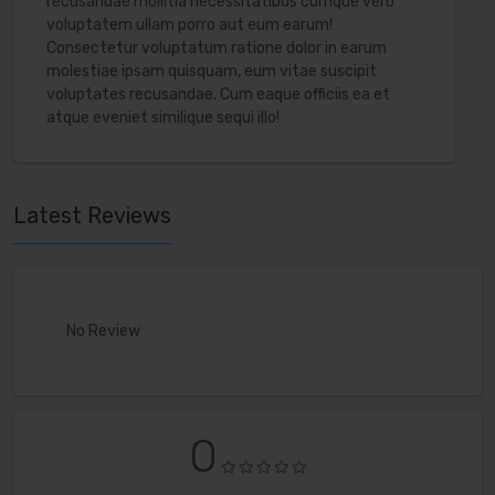
recusandae mollitia necessitatibus cumque vero
voluptatem ullam porro aut eum earum!
Consectetur voluptatum ratione dolor in earum
molestiae ipsam quisquam, eum vitae suscipit
voluptates recusandae. Cum eaque officiis ea et
atque eveniet similique sequi illo!
Latest Reviews
No Review
0