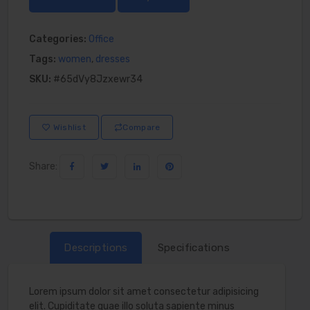
Categories:
Office
Tags:
women
,
dresses
SKU:
#65dVy8Jzxewr34
Wishlist
Compare
Share:
Descriptions
Specifications
Lorem ipsum dolor sit amet consectetur adipisicing
elit. Cupiditate quae illo soluta sapiente minus