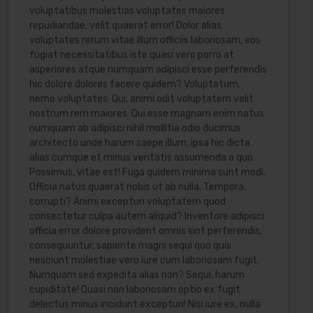
voluptatibus molestias voluptates maiores
repudiandae, velit quaerat error! Dolor alias
voluptates rerum vitae illum officiis laboriosam, eos
fugiat necessitatibus iste quasi vero porro at
asperiores atque numquam adipisci esse perferendis
hic dolore dolores facere quidem? Voluptatum,
nemo voluptates. Qui, animi odit voluptatem velit
nostrum rem maiores. Qui esse magnam enim natus
numquam ab adipisci nihil mollitia odio ducimus
architecto unde harum saepe illum, ipsa hic dicta
alias cumque et minus veritatis assumenda a quo.
Possimus, vitae est! Fuga quidem minima sunt modi.
Officia natus quaerat nobis ut ab nulla. Tempora,
corrupti? Animi excepturi voluptatem quod
consectetur culpa autem aliquid? Inventore adipisci
officia error dolore provident omnis sint perferendis,
consequuntur, sapiente magni sequi quo quis
nesciunt molestiae vero iure cum laboriosam fugit.
Numquam sed expedita alias non? Sequi, harum
cupiditate! Quasi non laboriosam optio ex fugit
delectus minus incidunt excepturi! Nisi iure ex, nulla