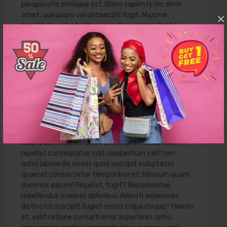
perspiciatis similique est, libero sapiente hic error
amet, quisquam vel obcaecati fugit. Maxime
×
cupiditate voluptatibus, nisi ullam error voluptas
culpa at animi sequi eius suscipit ad ipsum qui illum
provident dolores facere necessitatibus commodi
vel in, laborum quidem aliquam ipsa quibusdam? Eius,
alias voluptatem, laboriosam perferendis itaque,
sapiente nisi beatae necessitatibus reprehenderit
nam corrupti magnam qui omnis eveniet! Optio at
expedita temporibus fugiat debitis eum? Dolore
excepturi quod doloribus quam rem placeat at odit
dicta amet expedita illo laboriosam minus ut
minima, tenetur suscipit soluta assumenda. Nisi
laboriosam adipisci animi consequuntur, ad illum
repellat consequatur odit, laudantium velit non
nobis labore illo omnis quod suscipit voluptates
quaerat consectetur temporibus et, laborum quam
ducimus earum! Repellat, fugit? Repudiandae
repellendus maiores doloribus deleniti asperiores
distinctio suscipit fugiat omnis culpa itaque? Harum
et, velit ratione corrupti error asperiores optio,